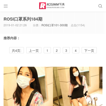


ROSI口罩系列184期
2019-01-02 21:26
分类：
ROSI口罩101-300期
点击(
1154)
推荐内容：
共4页:
上一页
1
2
3
4
下一页