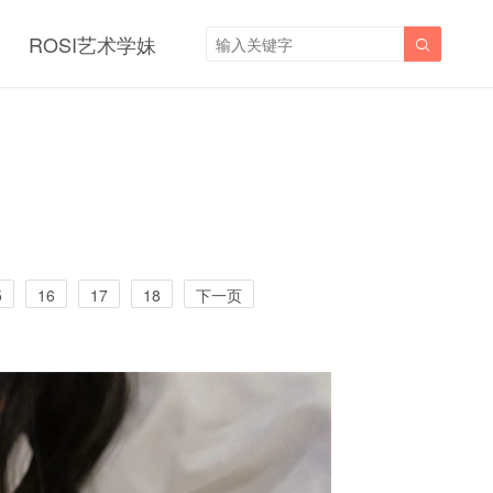
ROSI艺术学妹

5
16
17
18
下一页